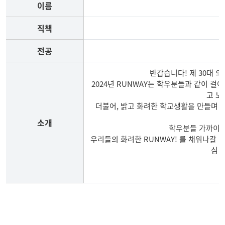
이름
직책
전공
반갑습니다! 제 30대 의
2024년 RUNWAY는 학우분들과 같이 
고 
더불어, 밝고 화려한 학교생활을 만들며 
소개
학우분들 가까이서 
우리들의 화려한 RUNWAY! 를 채워나갈
심 
30기
임원진
사진