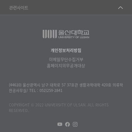
공학교육혁신센터
건강가정지원센터
관련사이트
▷일본어·일본학과
과학영재교육원
교수협의회
▷중국어·중국학과
교무처교직팀
구내(경남)은행
▷프랑스어·프랑스학과
국어문화원
노동조합
▷스페인·중남미학과
국제교류처
생명윤리위원회
개인정보처리방침
▷역사·문화학과
기초과학연구소
이메일무단수집거부
온라인 기술거래 플랫폼
▷철학·상담학과
홈페이지의무공개대상
물리BK 미래혁신응집물질물리인재교육연구단
울산대신문
■사회과학대학
메이커스페이스
울산대학교 총동문회
(44610) 울산광역시 남구 대학로 57 37호관 생활과학대학 420호 의류학
▷사회과학부
전공사무실/ TEL : 052)259-2841
미래기술혁신융합형인재양성센터
울산대학교병원
ㆍ경제학전공
반구대암각화유적보존연구소
COPYRIGHT © 2022 UNIVERSITY OF ULSAN. ALL RIGHTS
캠퍼스안전관리
ㆍ행정학전공
RESERVED.
보육교사교육원
UCLASS
ㆍ국제관계학전공
산학연협력선도대학육성사업(LINC3.0)사업단
ㆍ사회·복지학전공