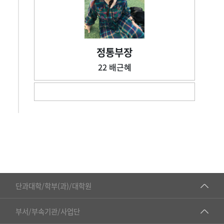
정통부장
22 배근혜
■인문대학
단과대학/학부(과)/대학원
▷국어국문학부
공동기기센터
부서/부속기관/사업단
▷영어영문학과