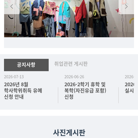
취업관련 게시판
공지사항
2026-07-13
2026-06-26
2026-0
2026년 8월
2026-2학기 휴학 및
202
학사학위취득 유예
복학(자진유급 포함)
실시 
신청 안내
신청
사진게시판