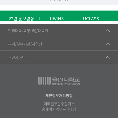
22년 홍보영상
UWINS
UCLASS
■인문대학
단과대학/학부(과)/대학원
▷국어국문학부
공동기기센터
부서/부속기관/사업단
▷영어영문학과
공학교육혁신센터
건강가정지원센터
관련사이트
▷일본어·일본학과
과학영재교육원
교수협의회
▷중국어·중국학과
교무처교직팀
구내(경남)은행
▷프랑스어·프랑스학과
국어문화원
노동조합
▷스페인·중남미학과
국제교류처
생명윤리위원회
개인정보처리방침
▷역사·문화학과
기초과학연구소
이메일무단수집거부
온라인 기술거래 플랫폼
▷철학·상담학과
홈페이지의무공개대상
물리BK 미래혁신응집물질물리인재교육연구단
울산대신문